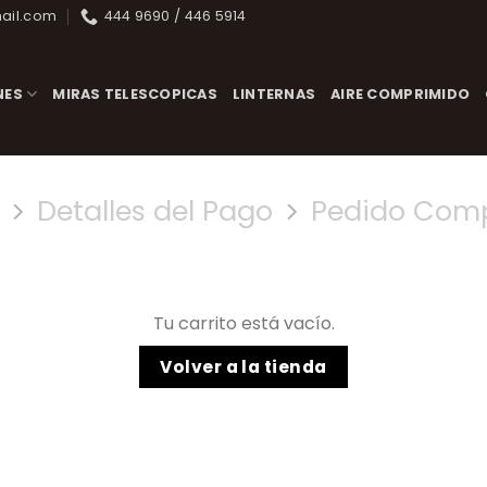
ail.com
444 9690 / 446 5914
NES
MIRAS TELESCOPICAS
LINTERNAS
AIRE COMPRIMIDO
Detalles del Pago
Pedido Com
Tu carrito está vacío.
Volver a la tienda