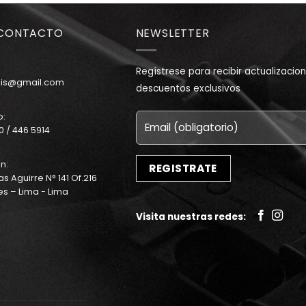
 CONTACTO
NEWSLETTER
Regístrese para recibir actualizaci
uis@gmail.com
descuentos exclusivos
o:
 / 446 5914
n:
as Aguirre N° 141 Of.216
es – Lima - Lima
Visita nuestras redes: