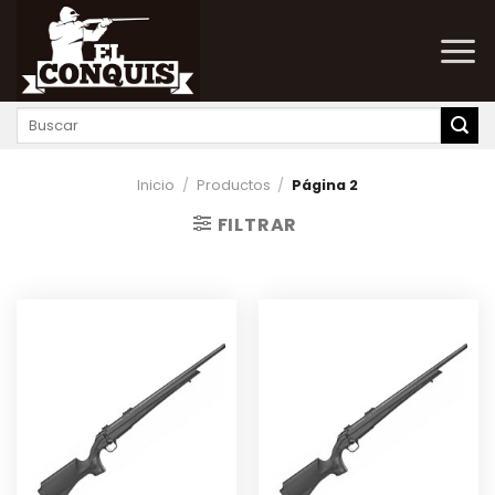
Skip
to
content
Buscar
por:
Inicio
/
Productos
/
Página 2
FILTRAR