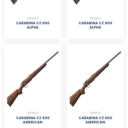
ARMAS
ARMAS
CARABINA CZ 600
CARABINA CZ 600
ALPHA
ALPHA
ARMAS
ARMAS
CARABINA CZ 600
CARABINA CZ 600
AMERICAN
AMERICAN