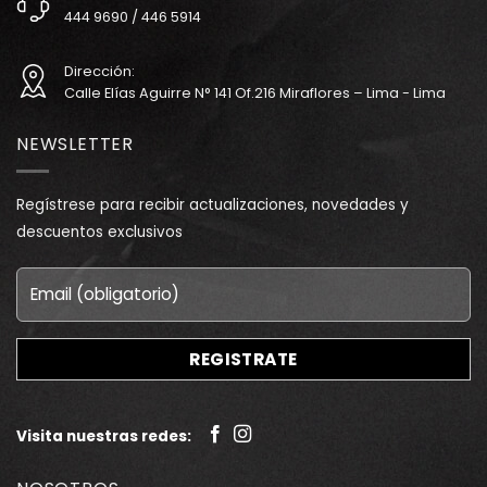
444 9690 / 446 5914
Dirección:
Calle Elías Aguirre N° 141 Of.216 Miraflores – Lima - Lima
NEWSLETTER
Regístrese para recibir actualizaciones, novedades y
descuentos exclusivos
Visita nuestras redes: