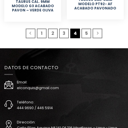
TAURUS CAL. 9MM
MODELO PT92- AF
MODELO G3 ACABADO
ACABADO PAVONADO
PAVON – VERDE OLIVA
1
2
3
4
5
DATOS DE CONTACTO
Email:
elconquis@gmail.com
Teléfono:
444 9690 / 446 5914
Dirección:
Calle Elías Aguirre N° 141 Of.216 Miraflores – Lima - Lima